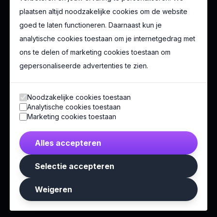
klachten over de catering? Ga dan op zoek naar een
plaatsen altijd noodzakelijke cookies om de website
goed te laten functioneren. Daarnaast kun je
nieuwe leverancier.
analytische cookies toestaan om je internetgedrag met
ons te delen of marketing cookies toestaan om
Belangrijk is ook om in dit proces bepaalde taken te
gepersonaliseerde advertenties te zien.
delegeren. Bijvoorbeeld omdat ze minder prioriteit
hebben of simpelweg omdat iemand anders er beter
Noodzakelijke cookies toestaan
in is. Wil jij weten welke taken Eventbureau jou
Analytische cookies toestaan
Marketing cookies toestaan
bijvoorbeeld als geen ander uit handen kan nemen?
Neem dan vrijblijvend contact op via 036 303 54 00
Alles accepteren
of mail naar info@eventbureau.nl.
Selectie accepteren
Terug naar blog
Weigeren