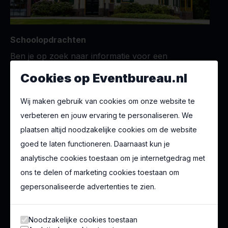
Schoolopdrachten
Ben je op zoek naar informatie voor een
schoolopdracht? Dan verwijzen wij je graag door
Cookies op Eventbureau.nl
naar de
CLC Vecta
, waar je alle informatie kan
Wij maken gebruik van cookies om onze website te
vinden.
verbeteren en jouw ervaring te personaliseren. We
plaatsen altijd noodzakelijke cookies om de website
Eventbureau.nl BV
goed te laten functioneren. Daarnaast kun je
Witte Kruislaan 6
analytische cookies toestaan om je internetgedrag met
1217 AP Hilversum
ons te delen of marketing cookies toestaan om
+31 (0)35 2031895
gepersonaliseerde advertenties te zien.
Info@eventbureau.nl
Noodzakelijke cookies toestaan