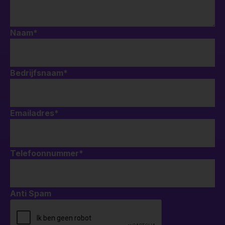
Naam
*
Bedrijfsnaam
*
Emailadres
*
Telefoonnummer
*
Anti Spam