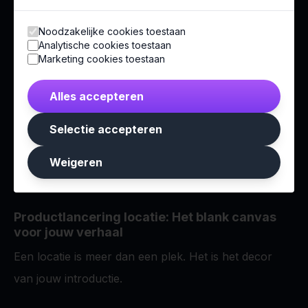
enthousiasme en verkoopkracht creëert.
Noodzakelijke cookies toestaan
De hybride launch:
Combineer een fysieke beleving
Analytische cookies toestaan
Marketing cookies toestaan
met een livestream om je bereik te vergroten en
internationale doelgroepen te activeren.
Alles accepteren
Selectie accepteren
Weigeren
Productlancering locatie: Het blank canvas
voor jouw verhaal
Een locatie is meer dan een plek. Het is het decor
van jouw introductie.