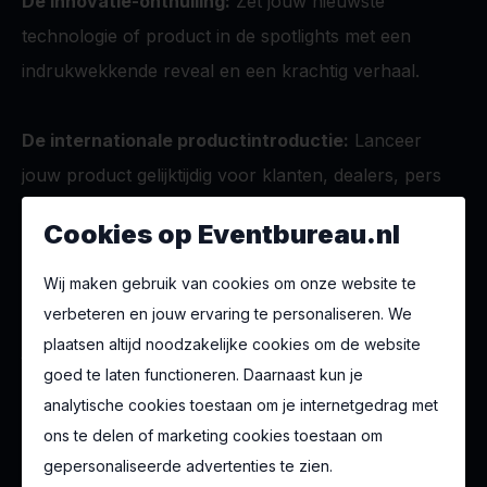
De innovatie-onthulling:
Zet jouw nieuwste
technologie of product in de spotlights met een
indrukwekkende reveal en een krachtig verhaal.
De internationale productintroductie:
Lanceer
jouw product gelijktijdig voor klanten, dealers, pers
en partners uit binnen- en buitenland.
Cookies op Eventbureau.nl
De media launch:
Creëer een exclusieve setting
Wij maken gebruik van cookies om onze website te
waarin journalisten, influencers en contentmakers
verbeteren en jouw ervaring te personaliseren. We
plaatsen altijd noodzakelijke cookies om de website
jouw verhaal willen delen.
goed te laten functioneren. Daarnaast kun je
analytische cookies toestaan om je internetgedrag met
De dealer experience:
Betrek distributeurs en
ons te delen of marketing cookies toestaan om
partners bij jouw nieuwe product met een event dat
gepersonaliseerde advertenties te zien.