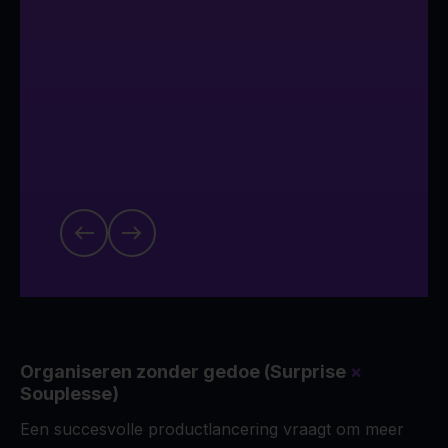
CEO bij ESET Nederland
Koen Brink
Head of Marketing and E-
Commerce Benelux
Jasper van Santen
Senior Marketing Manager
Organiseren zonder gedoe (Surprise
×
Souplesse)
Een succesvolle productlancering vraagt om meer