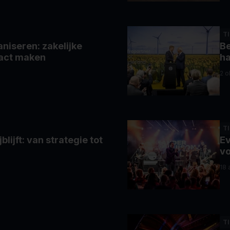
T
niseren: zakelijke
Be
act maken
h
2 o
T
lijft: van strategie tot
Ev
vo
18 
T