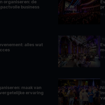
n organiseren: de
Ev
pactvolle business
pr
18 
T
evenement: alles wat
Ev
ucces
m
18 
T
rganiseren: maak van
Ni
ergetelijke ervaring
in
va