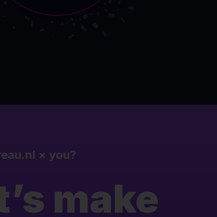
reau.nl
×
you?
t’s make