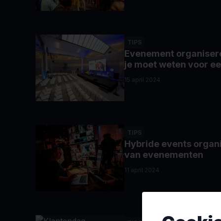
TIPS
Evenement organiseren
je moet weten voor e
15 april 2024
TIPS
Hybride events organ
van evenementen
11 april 2024