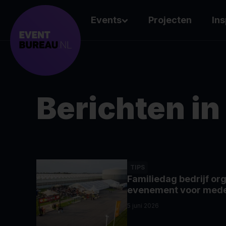
Events
Projecten
Ins
Berichten in
TIPS
Familiedag bedrijf or
evenement voor mede
5 juni 2026