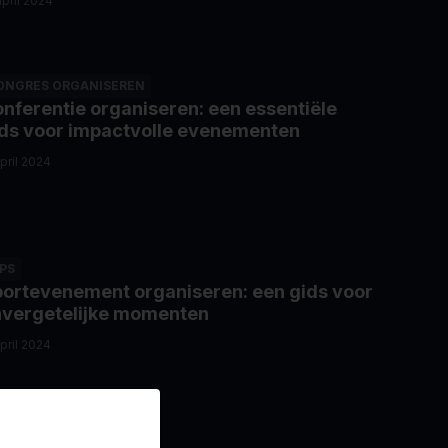
april 2024
ONGRES ORGANISEREN
nferentie organiseren: een essentiële
ds voor impactvolle evenementen
april 2024
IPS
ortevenement organiseren: een gids voor
vergetelijke momenten
april 2024