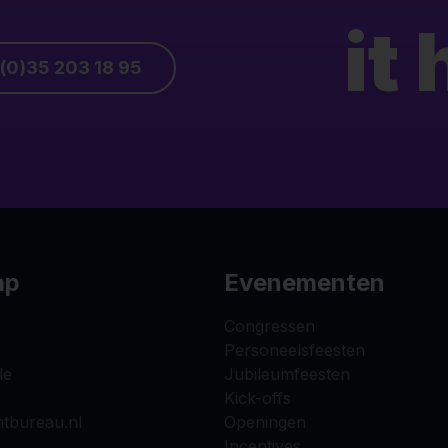
it
 (0)35 203 18 95
ap
Evenementen
Congressen
Personeelsfeesten
le
Jubileumfeesten
Kick-offs
tbureau.nl
Openingen
Incentives