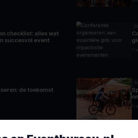
15 
C
 checklist: alles wat
Co
en succesvol event
gi
11 
T
iseren: de toekomst
Sp
on
11 