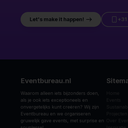
Let's make it happen!
+31
Eventbureau.nl
Sitem
Waarom alleen iets bijzonders doen,
Home
als je ook iets exceptioneels en
Events
onvergetelijks kunt creëren? Wij zijn
Sustainab
Eventbureau en we organiseren
Projecten
gruwelijk gave events, met surprise en
Over Even
souplesse!
Inspiratie