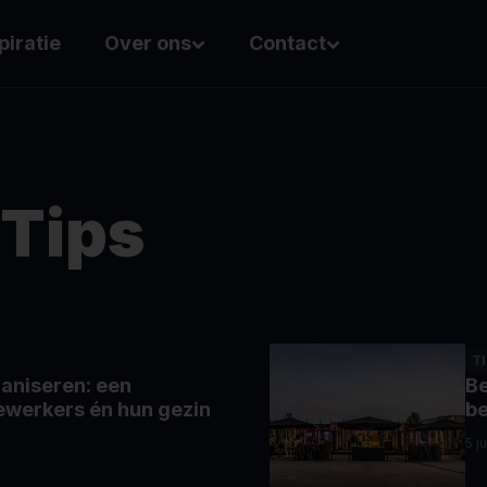
piratie
Over ons
Contact
 Tips
T
ganiseren: een
Be
werkers én hun gezin
be
5 j