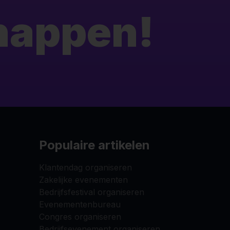
 happen!
Populaire artikelen
Klantendag organiseren
Zakelijke evenementen
Bedrijfsfestival organiseren
Evenementenbureau
Congres organiseren
Bedrijfsevenement organiseren