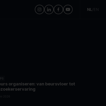
NL
/
EN
IPS
urs organiseren: van beursvloer tot
zoekerservaring
uni 2026