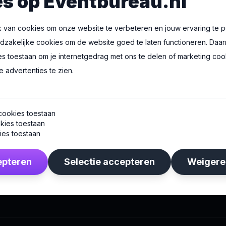
s op Eventbureau.nl
T
en: maak van je
Ev
s
ui
 van cookies om onze website te verbeteren en jouw ervaring te p
7 a
oodzakelijke cookies om de website goed te laten functioneren. Daar
es toestaan om je internetgedrag met ons te delen of marketing co
 advertenties te zien.
P
aniseren: de sleutel
Be
cookies toestaan
jke relaties
on
kies toestaan
7 a
ies toestaan
1
2
…
4
Volgende
epteren
Selectie accepteren
Weigere