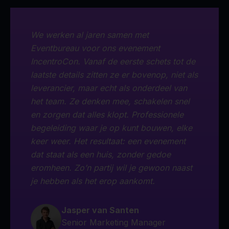
We werken al jaren samen met
Eventbureau voor ons evenement
IncentroCon. Vanaf de eerste schets tot de
laatste details zitten ze er bovenop, niet als
leverancier, maar echt als onderdeel van
het team. Ze denken mee, schakelen snel
Ezra Dasberg​​​​
en zorgen dat alles klopt. Professionele
Medewerker bij Alfen
Marieke van der Spruit
begeleiding waar je op kunt bouwen, elke
Marketing manager, GS1
keer weer. Het resultaat: een evenement
Nederland
Dave Maasland
dat staat als een huis, zonder gedoe
CEO bij ESET Nederland
Koen Brink
eromheen. Zo’n partij wil je gewoon naast
Head of Marketing and E-
je hebben als het erop aankomt.
Commerce Benelux
Jasper van Santen
Senior Marketing Manager