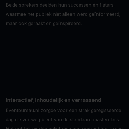
Beide sprekers deelden hun successen én flaters,
waarmee het publiek niet alleen werd geïnformeerd,
maar ook geraakt en geïnspireerd.
Interactief, inhoudelijk en verrassend
Eventbureau.nl zorgde voor een strak geregisseerde
dag die ver weg bleef van de standaard masterclass.
Het publiek werkte actief mee aan opdrachten, kreeg