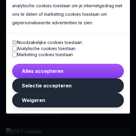
analytische cookies toestaan om je internetgedrag met
Wij maken het. Zonder bullshit.
ons te delen of marketing cookies toestaan om
gepersonaliseerde advertenties te zien.
Noodzakelijke cookies toestaan
Analytische cookies toestaan
Marketing cookies toestaan
Meer congressen
Alles accepteren
Exceptioneel × onvergetelijk.
Selectie accepteren
Weigeren
Koninklijke Gazelle
GAZELLE DEALER DAGEN