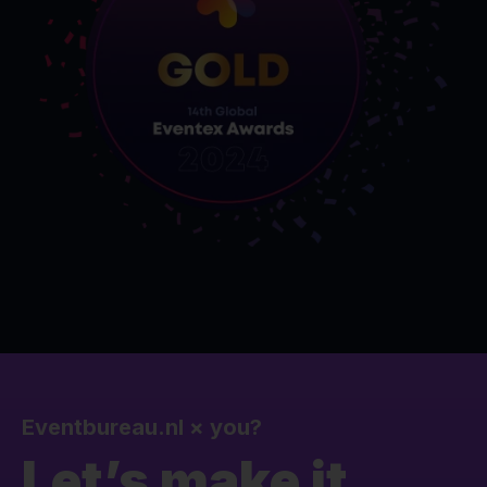
Eventbureau.nl
×
you?
Let’s make it